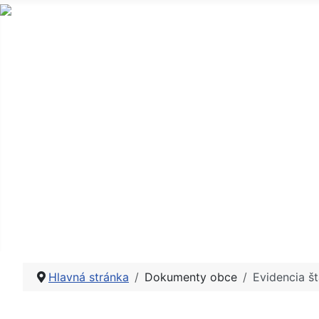
Obec a obecný úrad
Samospráva
Občan
Zverejňovanie
Úradná tabula
Fotogaléria
Kontakt
Hlavná stránka
Dokumenty obce
Evidencia š