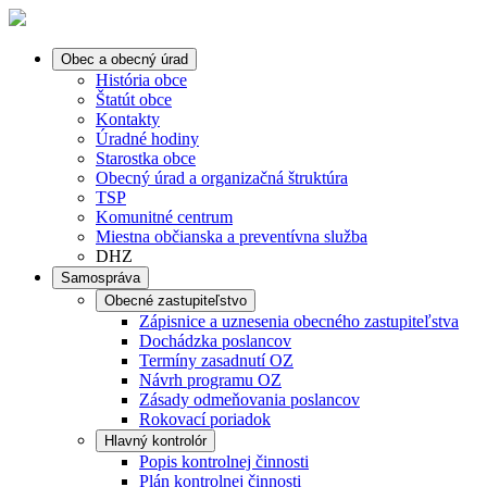
Obec a obecný úrad
História obce
Štatút obce
Kontakty
Úradné hodiny
Starostka obce
Obecný úrad a organizačná štruktúra
TSP
Komunitné centrum
Miestna občianska a preventívna služba
DHZ
Samospráva
Obecné zastupiteľstvo
Zápisnice a uznesenia obecného zastupiteľstva
Dochádzka poslancov
Termíny zasadnutí OZ
Návrh programu OZ
Zásady odmeňovania poslancov
Rokovací poriadok
Hlavný kontrolór
Popis kontrolnej činnosti
Plán kontrolnej činnosti