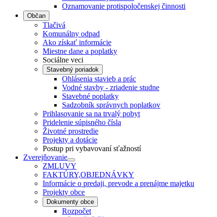
Oznamovanie protispoločenskej činnosti
Občan
Tlačivá
Komunálny odpad
Ako získať informácie
Miestne dane a poplatky
Sociálne veci
Stavebný poriadok
Ohlásenia stavieb a prác
Vodné stavby - zriadenie studne
Stavebné poplatky
Sadzobník správnych poplatkov
Prihlasovanie sa na trvalý pobyt
Pridelenie súpisného čísla
Životné prostredie
Projekty a dotácie
Postup pri vybavovaní sťažností
Zverejňovanie
ZMLUVY
FAKTÚRY,OBJEDNÁVKY
Informácie o predaji, prevode a prenájme majetku
Projekty obce
Dokumenty obce
Rozpočet