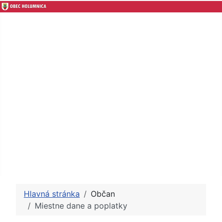
Obec a obecný úrad
Samospráva
Občan
Zverejňovanie
Úradná tabula
Fotogaléria
Kontakt
Hlavná stránka
Občan
Miestne dane a poplatky