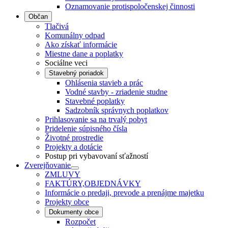
Oznamovanie protispoločenskej činnosti
Občan
Tlačivá
Komunálny odpad
Ako získať informácie
Miestne dane a poplatky
Sociálne veci
Stavebný poriadok
Ohlásenia stavieb a prác
Vodné stavby - zriadenie studne
Stavebné poplatky
Sadzobník správnych poplatkov
Prihlasovanie sa na trvalý pobyt
Pridelenie súpisného čísla
Životné prostredie
Projekty a dotácie
Postup pri vybavovaní sťažností
Zverejňovanie
ZMLUVY
FAKTÚRY,OBJEDNÁVKY
Informácie o predaji, prevode a prenájme majetku
Projekty obce
Dokumenty obce
Rozpočet