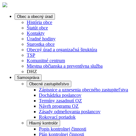
Obec a obecný úrad
História obce
Štatút obce
Kontakty
Úradné hodiny
Starostka obce
Obecný úrad a organizačná štruktúra
TSP
Komunitné centrum
Miestna občianska a preventívna služba
DHZ
Samospráva
Obecné zastupiteľstvo
Zápisnice a uznesenia obecného zastupiteľstva
Dochádzka poslancov
Termíny zasadnutí OZ
Návrh programu OZ
Zásady odmeňovania poslancov
Rokovací poriadok
Hlavný kontrolór
Popis kontrolnej činnosti
Plán kontrolnej činnosti