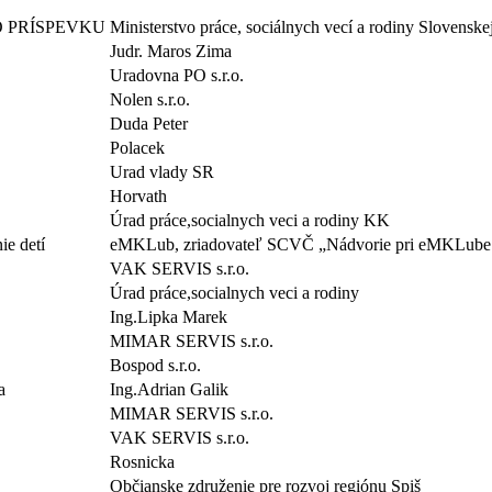
 PRÍSPEVKU
Ministerstvo práce, sociálnych vecí a rodiny Slovenske
Judr. Maros Zima
Uradovna PO s.r.o.
Nolen s.r.o.
Duda Peter
Polacek
Urad vlady SR
Horvath
Úrad práce,socialnych veci a rodiny KK
ie detí
eMKLub, zriadovateľ SCVČ „Nádvorie pri eMKLube
VAK SERVIS s.r.o.
Úrad práce,socialnych veci a rodiny
Ing.Lipka Marek
MIMAR SERVIS s.r.o.
Bospod s.r.o.
a
Ing.Adrian Galik
MIMAR SERVIS s.r.o.
VAK SERVIS s.r.o.
Rosnicka
Občianske združenie pre rozvoj regiónu Spiš