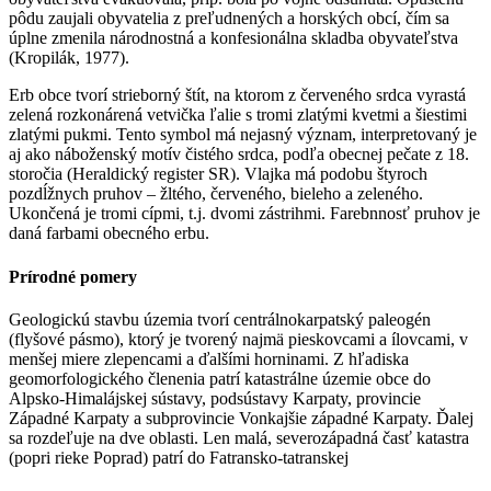
pôdu zaujali obyvatelia z preľudnených a horských obcí, čím sa
úplne zmenila národnostná a konfesionálna skladba obyvateľstva
(Kropilák, 1977).
Erb obce tvorí strieborný štít, na ktorom z červeného srdca vyrastá
zelená rozkonárená vetvička ľalie s tromi zlatými kvetmi a šiestimi
zlatými pukmi. Tento symbol má nejasný význam, interpretovaný je
aj ako náboženský motív čistého srdca, podľa obecnej pečate z 18.
storočia (Heraldický register SR). Vlajka má podobu štyroch
pozdĺžnych pruhov – žltého, červeného, bieleho a zeleného.
Ukončená je tromi cípmi, t.j. dvomi zástrihmi. Farebnnosť pruhov je
daná farbami obecného erbu.
Prírodné pomery
Geologickú stavbu územia tvorí centrálnokarpatský paleogén
(flyšové pásmo), ktorý je tvorený najmä pieskovcami a ílovcami, v
menšej miere zlepencami a ďalšími horninami. Z hľadiska
geomorfologického členenia patrí katastrálne územie obce do
Alpsko-Himalájskej sústavy, podsústavy Karpaty, provincie
Západné Karpaty a subprovincie Vonkajšie západné Karpaty. Ďalej
sa rozdeľuje na dve oblasti. Len malá, severozápadná časť katastra
(popri rieke Poprad) patrí do Fatransko-tatranskej