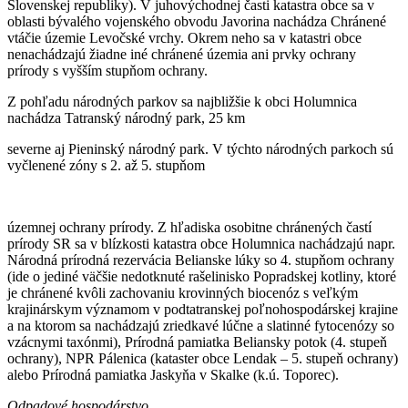
Slovenskej republiky). V juhovýchodnej časti katastra obce sa v
oblasti bývalého vojenského obvodu Javorina nachádza Chránené
vtáčie územie Levočské vrchy. Okrem neho sa v katastri obce
nenachádzajú žiadne iné chránené územia ani prvky ochrany
prírody s vyšším stupňom ochrany.
Z pohľadu národných parkov sa najbližšie k obci Holumnica
nachádza Tatranský národný park, 25 km
severne aj Pieninský národný park. V týchto národných parkoch sú
vyčlenené zóny s 2. až 5. stupňom
územnej ochrany prírody. Z hľadiska osobitne chránených častí
prírody SR sa v blízkosti katastra obce Holumnica nachádzajú napr.
Národná prírodná rezervácia Belianske lúky so 4. stupňom ochrany
(ide o jediné väčšie nedotknuté rašelinisko Popradskej kotliny, ktoré
je chránené kvôli zachovaniu krovinných biocenóz s veľkým
krajinárskym významom v podtatranskej poľnohospodárskej krajine
a na ktorom sa nachádzajú zriedkavé lúčne a slatinné fytocenózy so
vzácnymi taxónmi), Prírodná pamiatka Beliansky potok (4. stupeň
ochrany), NPR Pálenica (kataster obce Lendak – 5. stupeň ochrany)
alebo Prírodná pamiatka Jaskyňa v Skalke (k.ú. Toporec).
Odpadové hospodárstvo