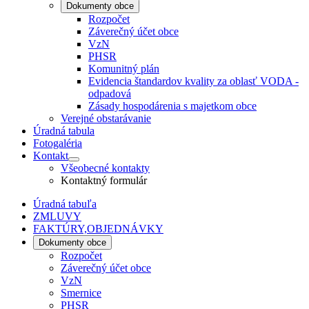
Dokumenty obce
Rozpočet
Záverečný účet obce
VzN
PHSR
Komunitný plán
Evidencia štandardov kvality za oblasť VODA -
odpadová
Zásady hospodárenia s majetkom obce
Verejné obstarávanie
Úradná tabula
Fotogaléria
Kontakt
Všeobecné kontakty
Kontaktný formulár
Úradná tabuľa
ZMLUVY
FAKTÚRY,OBJEDNÁVKY
Dokumenty obce
Rozpočet
Záverečný účet obce
VzN
Smernice
PHSR