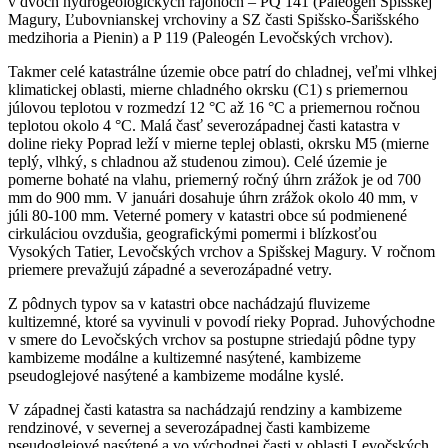
v dvoch hydrogeologických rajónoch – PQ 141 (Paleogén Spišskej
Magury, Ľubovnianskej vrchoviny a SZ časti Spišsko-Šarišského
medzihoria a Pienin) a P 119 (Paleogén Levočských vrchov).
Takmer celé katastrálne územie obce patrí do chladnej, veľmi vlhkej
klimatickej oblasti, mierne chladného okrsku (C1) s priemernou
júlovou teplotou v rozmedzí 12 °C až 16 °C a priemernou ročnou
teplotou okolo 4 °C. Malá časť severozápadnej časti katastra v
doline rieky Poprad leží v mierne teplej oblasti, okrsku M5 (mierne
teplý, vlhký, s chladnou až studenou zimou). Celé územie je
pomerne bohaté na vlahu, priemerný ročný úhrn zrážok je od 700
mm do 900 mm. V januári dosahuje úhrn zrážok okolo 40 mm, v
júli 80-100 mm. Veterné pomery v katastri obce sú podmienené
cirkuláciou ovzdušia, geografickými pomermi i blízkosťou
Vysokých Tatier, Levočských vrchov a Spišskej Magury. V ročnom
priemere prevažujú západné a severozápadné vetry.
Z pôdnych typov sa v katastri obce nachádzajú fluvizeme
kultizemné, ktoré sa vyvinuli v povodí rieky Poprad. Juhovýchodne
v smere do Levočských vrchov sa postupne striedajú pôdne typy
kambizeme modálne a kultizemné nasýtené, kambizeme
pseudoglejové nasýtené a kambizeme modálne kyslé.
V západnej časti katastra sa nachádzajú rendziny a kambizeme
rendzinové, v severnej a severozápadnej časti kambizeme
pseudoglejové nasýtené a vo východnej časti v oblasti Levočských