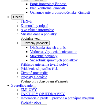
Popis kontrolnej činnosti
Plán kontrolnej činnosti
Oznamovanie protispoločenskej činnosti
Občan
Tlačivá
Komunálny odpad
Ako získať informácie
Miestne dane a poplatky
Sociálne veci
Stavebný poriadok
Ohlásenia stavieb a prác
Vodné stavby - zriadenie studne
Stavebné poplatky
Sadzobník správnych poplatkov
Prihlasovanie sa na trvalý pobyt
Pridelenie súpisného čísla
Životné prostredie
Projekty a dotácie
Postup pri vybavovaní sťažností
Zverejňovanie
ZMLUVY
FAKTÚRY,OBJEDNÁVKY
Informácie o predaji, prevode a prenájme majetku
Projekty obce