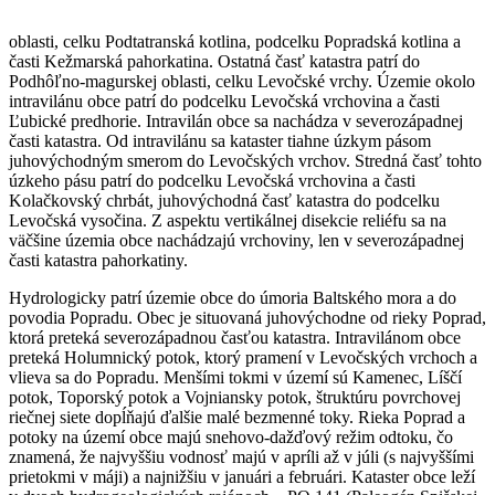
oblasti, celku Podtatranská kotlina, podcelku Popradská kotlina a
časti Kežmarská pahorkatina. Ostatná časť katastra patrí do
Podhôľno-magurskej oblasti, celku Levočské vrchy. Územie okolo
intravilánu obce patrí do podcelku Levočská vrchovina a časti
Ľubické predhorie. Intravilán obce sa nachádza v severozápadnej
časti katastra. Od intravilánu sa kataster tiahne úzkym pásom
juhovýchodným smerom do Levočských vrchov. Stredná časť tohto
úzkeho pásu patrí do podcelku Levočská vrchovina a časti
Kolačkovský chrbát, juhovýchodná časť katastra do podcelku
Levočská vysočina. Z aspektu vertikálnej disekcie reliéfu sa na
väčšine územia obce nachádzajú vrchoviny, len v severozápadnej
časti katastra pahorkatiny.
Hydrologicky patrí územie obce do úmoria Baltského mora a do
povodia Popradu. Obec je situovaná juhovýchodne od rieky Poprad,
ktorá preteká severozápadnou časťou katastra. Intravilánom obce
preteká Holumnický potok, ktorý pramení v Levočských vrchoch a
vlieva sa do Popradu. Menšími tokmi v území sú Kamenec, Líščí
potok, Toporský potok a Vojniansky potok, štruktúru povrchovej
riečnej siete dopĺňajú ďalšie malé bezmenné toky. Rieka Poprad a
potoky na území obce majú snehovo-dažďový režim odtoku, čo
znamená, že najvyššiu vodnosť majú v apríli až v júli (s najvyššími
prietokmi v máji) a najnižšiu v januári a februári. Kataster obce leží