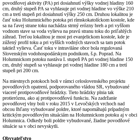
povodňovej aktivity (PA) pri dosiahnutí výšky vodnej hladiny 160
cm, druhý stupeň PA sa vyhlasuje pri vodnej hladine vo výške 210
cm a tretí stupeň pri dosiahnutí výšky 250 cm. Druhou lokalitou je
časť toku Holumnického potoka pri rímskokatolíckom kostole, kde
sa na ľavej strane toku nachádza strmý erózny breh a pri vyššom
vodnom stave sa voda vylieva na pravú stranu toku do priľahlých
záhrad. Treťou lokalitou je most pri evanjelickom kostole, kde je
zúžený profil toku a pri vyšších vodných stavoch sa tam potok
taktiež vylieva. Časť toku v intraviláne obce bola regulovaná
Slovenským vodohospodárskym podnikom, š.p. Poprad. Na
Holumnickom potoku nastáva I. stupeň PA pri vodnej hladine 150
cm, druhý stupeň sa vyhlasuje pri vodnej hladine 180 cm a tretí
stupeň pri 200 cm.
Na miestnych potokoch boli v rámci celoslovenského projektu
povodňových opatrení, podporovaného vládou SR, vybudované
viaceré protipovodňové hrádzky. Tieto hrádzky plnia tak
protieróznu, ako aj protipovodňovú funkciu. Na zadržanie
povodňovej vlny boli v roku 2015 v Levočských vrchoch nad
obcou Ihľany vybudované poldre, ktoré napomáhajú prípadným
kritickým povodňovým situáciám na Holumnickom potoku aj v obci
Holumnica. Odkedy boli poldre vybudované, žiadne povodňové
situácie sa v obci nevyskytli.
Obyvateľstvo