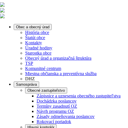
Obec a obecný úrad
História obce
Štatút obce
Kontakty
Úradné hodiny
Starostka obce
Obecný úrad a organizačná štruktúra
TSP
Komunitné centrum
Miestna občianska a preventívna služba
DHZ
Samospráva
Obecné zastupiteľstvo
Zápisnice a uznesenia obecného zastupiteľstva
Dochádzka poslancov
Termíny zasadnutí OZ
Návrh programu OZ
Zásady odmeňovania poslancov
Rokovací poriadok
Hlavný kontrolór