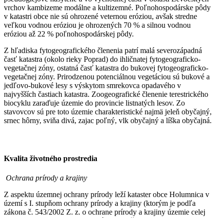
vrchov kambizeme modálne a kultizemné. Poľnohospodárske pôdy
v katastri obce nie sú ohrozené veternou eróziou, avšak stredne
veľkou vodnou eróziou je ohrozených 70 % a silnou vodnou
eróziou až 22 % poľnohospodárskej pôdy.
Z hľadiska fytogeografického členenia patrí malá severozápadná
časť katastra (okolo rieky Poprad) do ihličnatej fytogeograficko-
vegetačnej zóny, ostatná časť katastra do bukovej fytogeograficko-
vegetačnej zóny. Prirodzenou potenciálnou vegetáciou sú bukové a
jedľovo-bukové lesy s výskytom smrekovca opadavého v
najvyšších častiach katastra. Zoogeografické členenie terestrického
biocyklu zaraďuje územie do provincie listnatých lesov. Zo
stavovcov sú pre toto územie charakteristické najmä jeleň obyčajný,
srnec hôrny, sviňa divá, zajac poľný, vlk obyčajný a líška obyčajná.
Kvalita životného prostredia
Ochrana prírody a krajiny
Z aspektu územnej ochrany prírody leží kataster obce Holumnica v
území s I. stupňom ochrany prírody a krajiny (ktorým je podľa
zákona č. 543/2002 Z. z. o ochrane prírody a krajiny územie celej