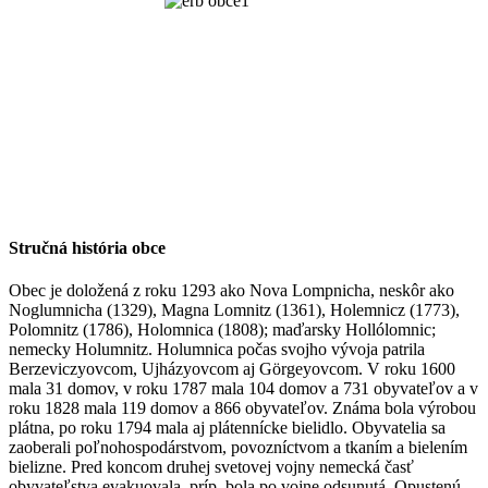
Stručná história obce
Obec je doložená z roku 1293 ako Nova Lompnicha, neskôr ako
Noglumnicha (1329), Magna Lomnitz (1361), Holemnicz (1773),
Polomnitz (1786), Holomnica (1808); maďarsky Hollólomnic;
nemecky Holumnitz. Holumnica počas svojho vývoja patrila
Berzeviczyovcom, Ujházyovcom aj Görgeyovcom. V roku 1600
mala 31 domov, v roku 1787 mala 104 domov a 731 obyvateľov a v
roku 1828 mala 119 domov a 866 obyvateľov. Známa bola výrobou
plátna, po roku 1794 mala aj plátennícke bielidlo. Obyvatelia sa
zaoberali poľnohospodárstvom, povozníctvom a tkaním a bielením
bielizne. Pred koncom druhej svetovej vojny nemecká časť
obyvateľstva evakuovala, príp. bola po vojne odsunutá. Opustenú