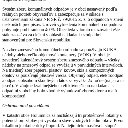
Systém zberu komunálnych odpadov je v obci nastavený podľa
reálnych potrieb obyvateľov a zabezpečuje sa v súlade s
ustanoveniami zákona NR SR č. 79/2015 Z. z. o odpadoch v znení
neskorších predpisov. Úroveň vytriedenia komunálneho odpadu sa
pohybuje pod hranicou 40 %. Obec teda v tomto ukazovateli ešte
stále zaostáva za cieľmi v oblasti nakladania s odpadmi,
stanovenými pre Slovenskú republiku.
Na zber zmesového komunálneho odpadu sa používajú KUKA
nádoby alebo veľkoobjemové kontajnery (VOK). V obci je
zavedený kalendárový systém zberu zmesového odpadu – všetky
nádoby na zmesový odpad sa vyvážajú v pravidelných intervaloch.
Na triedený zber papiera, plastov, kovov, skla a kompozitných
obalov sa používajú plastové vrecia. Objemný odpad, elektroodpad
a odpad s obsahom škodlivých látok sa vyváža 2x ročne (na jar a na
jeseň). V záujme kvalitnejšieho a efektívnejšieho nakladania s
odpadmi v obci by bolo vhodné vybudovať zberný dvor a malú
kompostáreň.
Ochrana pred povodňami
V katastri obce Holumnica sa nachádzajú tri problémové lokality s
potenciálom záplav pri vysokom stave vodných hladín tokov. Prvou
lokalitou je okolie rieky Poprad. Na tejto rieke nastáva I. stupeň